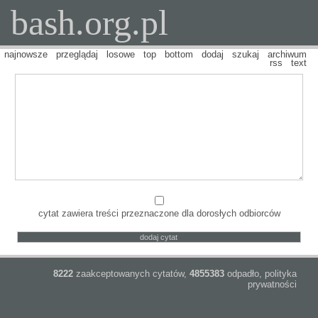
bash.org.pl
najnowsze
przeglądaj
losowe
top
bottom
dodaj
szukaj
archiwum
rss
text
cytat zawiera treści przeznaczone dla dorosłych odbiorców
8222
zaakceptowanych cytatów,
4855383
odpadło,
polityka
prywatności