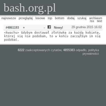
bash.org.pl
najnowsze
przeglądaj
losowe
top
bottom
dodaj
szukaj
archiwum
rss
text
29 grudnia 2015 16:02
#4861193
+
-
Nowy!
<kwachu> Gdybym dostawał złotówkę za każdą kobietę,
której się nie podobam, to w końcu zacząłbym im się
podobać.
8222
zaakceptowanych cytatów,
4855383
odpadło,
polityka
prywatności